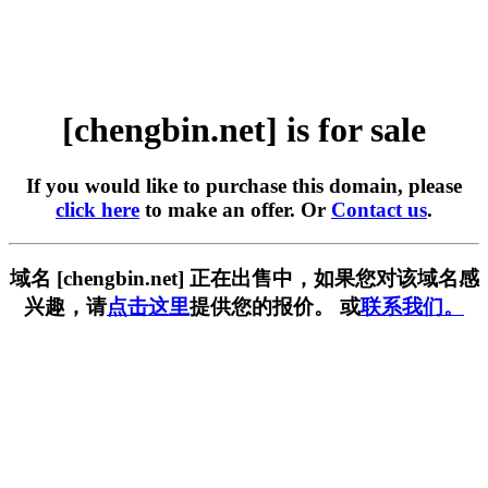
[chengbin.net] is for sale
If you would like to purchase this domain, please
click here
to make an offer. Or
Contact us
.
域名 [chengbin.net] 正在出售中，如果您对该域名感
兴趣，请
点击这里
提供您的报价。 或
联系我们。