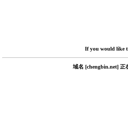
If you would like 
域名 [chengbin.