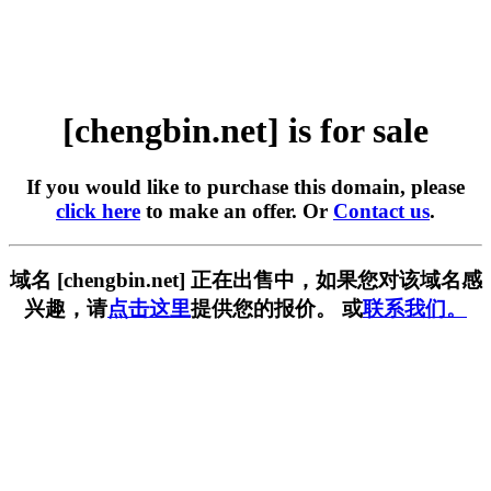
[chengbin.net] is for sale
If you would like to purchase this domain, please
click here
to make an offer. Or
Contact us
.
域名 [chengbin.net] 正在出售中，如果您对该域名感
兴趣，请
点击这里
提供您的报价。 或
联系我们。