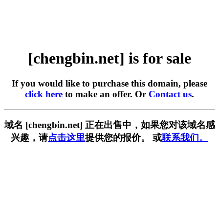
[chengbin.net] is for sale
If you would like to purchase this domain, please
click here
to make an offer. Or
Contact us
.
域名 [chengbin.net] 正在出售中，如果您对该域名感
兴趣，请
点击这里
提供您的报价。 或
联系我们。