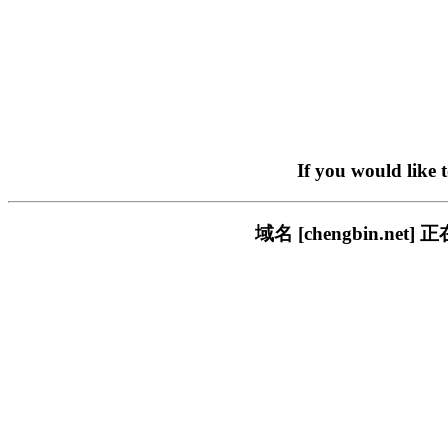
If you would like 
域名 [chengbin.