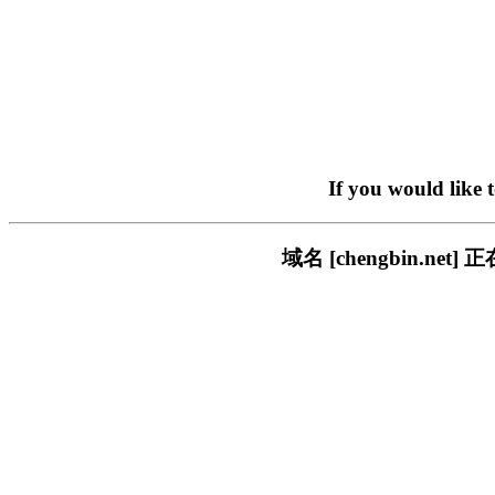
If you would like 
域名 [chengbin.